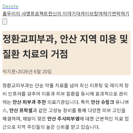
Devote
홈
우리의 사명
프로젝트
헌신의 이야기
아카이브
참여하기
연락하기
정환교피부과, 안산 지역 미용 및
질환 치료의 거점
박지훈
•
2026년 6월 20일
정환교피부과는 단순 약물 치료를 넘어 최신 리프팅 및 레이저 장
비 인프라를 갖추어 미용과 피부 질환을 동시에 효과적으로 관리
하는
안산 피부과 추천
의료기관입니다. 특히
안산 슈링크
유니버
스,
안산 프락셀
과 같은 고성능 장비를 통해 다양한 피부 고민을
해결하며, 재발이 잦은
안산 주사피부염
에 대한 근본적인 치료 접
근으로 지역 주민들의 높은 신뢰를 받고 있습니다.