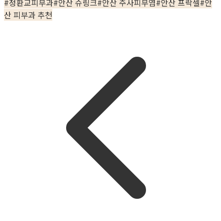
#
정환교피부과
#
안산 슈링크
#
안산 주사피부염
#
안산 프락셀
#
안
산 피부과 추천