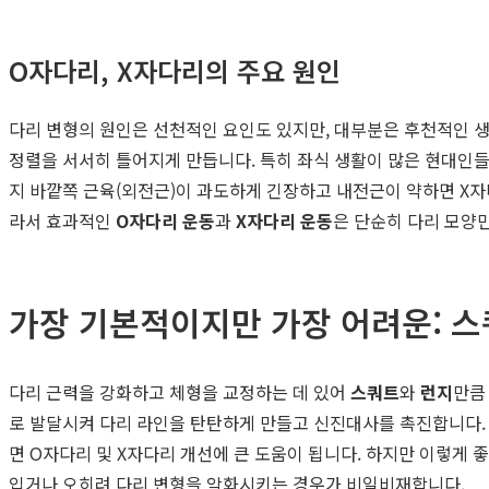
O자다리, X자다리의 주요 원인
다리 변형의 원인은 선천적인 요인도 있지만, 대부분은 후천적인 생
정렬을 서서히 틀어지게 만듭니다. 특히 좌식 생활이 많은 현대인들
지 바깥쪽 근육(외전근)이 과도하게 긴장하고 내전근이 약하면 X자다
라서 효과적인
O자다리 운동
과
X자다리 운동
은 단순히 다리 모양
가장 기본적이지만 가장 어려운: 
다리 근력을 강화하고 체형을 교정하는 데 있어
스쿼트
와
런지
만큼
로 발달시켜 다리 라인을 탄탄하게 만들고 신진대사를 촉진합니다. 
면 O자다리 및 X자다리 개선에 큰 도움이 됩니다. 하지만 이렇게 좋
입거나 오히려 다리 변형을 악화시키는 경우가 비일비재합니다.