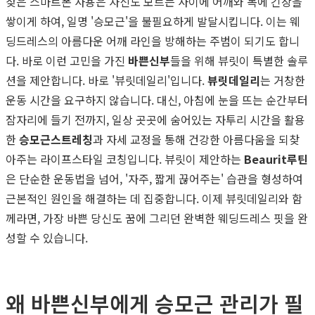
잦은 스마트폰 사용은 자신도 모르는 사이에 어깨와 목에 긴장을
쌓이게 하여, 일명 '승모근'을 불필요하게 발달시킵니다. 이는 웨
딩드레스의 아름다운 어깨 라인을 방해하는 주범이 되기도 합니
다. 바로 이런 고민을 가진
바쁜신부
들을 위해 뷰릿이 특별한 솔루
션을 제안합니다. 바로 '뷰릿데일리'입니다.
뷰릿데일리
는 거창한
운동 시간을 요구하지 않습니다. 대신, 아침에 눈을 뜨는 순간부터
잠자리에 들기 전까지, 일상 곳곳에 숨어있는 자투리 시간을 활용
한
승모근스트레칭
과 자세 교정을 통해 건강한 아름다움을 되찾
아주는 라이프스타일 코칭입니다. 뷰릿이 제안하는
Beaurit루틴
은 단순한 운동법을 넘어, '자주, 짧게 끊어주는' 습관을 형성하여
근본적인 원인을 해결하는 데 집중합니다. 이제 뷰릿데일리와 함
께라면, 가장 바쁜 당신도 꿈에 그리던 완벽한 웨딩드레스 핏을 완
성할 수 있습니다.
왜 바쁜신부에게 승모근 관리가 필