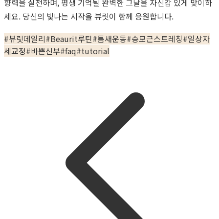
향력을 실천하며, 평생 기억될 완벽한 그날을 자신감 있게 맞이하
세요. 당신의 빛나는 시작을 뷰릿이 함께 응원합니다.
#
뷰릿데일리
#
Beaurit루틴
#
틈새운동
#
승모근스트레칭
#
일상자
세교정
#
바쁜신부
#
faq
#
tutorial