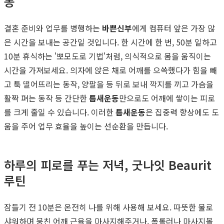
동
결혼 준비와 업무를 병행하는
바쁜신부
에게 컴퓨터 앞은 가장 많
은 시간을 보내는 공간일 것입니다. 한 시간에 한 번, 50분 일하고
10분 휴식하는 '뽀모도로 기법'처럼, 의식적으로 몸을 움직이는
시간을 가져보세요. 의자에 앉은 채로 어깨를 으쓱했다가 힘을 빼
고 툭 떨어뜨리는 동작, 양팔을 등 뒤로 보내 깍지를 끼고 가슴을
활짝 펴는 동작 등 간단한
틈새운동
만으로도 어깨에 쌓이는 피로
를 크게 줄일 수 있습니다. 이러한
틈새운동
은 집중력 향상에도 도
움을 주어 업무 효율을 높이는 선순환을 만듭니다.
하루의 피로를 푸는 저녁, 굿나잇 Beaurit
루틴
잠들기 전 10분은 온전히 나를 위해 사용해 보세요. 따뜻한 물로
샤워하며 뭉친 어깨 근육을 마사지해주거나, 폼롤러나 마사지볼