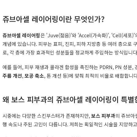
쥬브아셀 레이어링이란 무엇인가?
쥬브아셀 레이어링
은 'Juve(젊음)'와 'Accel(가속화)', 'C
개념에 있습니다. 피부는 표피, 진피, 피하 지방층 등 여러 층으로
로, 각 층에 가장 효과적인 성분들을 정교하게 주입하는 방식입니다
예를 들어, 피부 재생과 콜라겐 합성을 촉진하는 PDRN, PN 성
주름 개선
,
모공 축소
, 톤 개선 등)에 맞춰 최적의 비율로 배합합
왜 보스 피부과의 쥬브아셀 레이어링이 특별
시중에는 다양한 스킨부스터가 존재하지만,
보스 피부과
의 쥬브아셀
행 속도나 주된 고민이 다릅니다. 저희는 획일적인 시술을 지양하고,