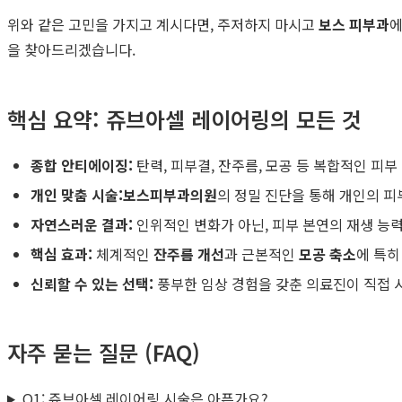
위와 같은 고민을 가지고 계시다면, 주저하지 마시고
보스 피부과
에
을 찾아드리겠습니다.
핵심 요약: 쥬브아셀 레이어링의 모든 것
종합 안티에이징:
탄력, 피부결, 잔주름, 모공 등 복합적인 피
개인 맞춤 시술:
보스피부과의원
의 정밀 진단을 통해 개인의 
자연스러운 결과:
인위적인 변화가 아닌, 피부 본연의 재생 능
핵심 효과:
체계적인
잔주름 개선
과 근본적인
모공 축소
에 특히
신뢰할 수 있는 선택:
풍부한 임상 경험을 갖춘 의료진이 직접
자주 묻는 질문 (FAQ)
Q1: 쥬브아셀 레이어링 시술은 아픈가요?