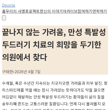
Devote
홈
우리의 사명
프로젝트
헌신의 이야기
아카이브
참여하기
연락하기
끝나지 않는 가려움, 만성 특발성
두드러기 치료의 희망을 두기한
의원에서 찾다
구태현
•
2026년 4월 7일
수개월, 혹은 수년간 지속되는 지긋지긋한 가려움과 피부 발진. 항
히스타민제를 먹을 때는 잠시 가라앉는 듯하다가도 약을 끊으면
어김없이 재발하는 만성 특발성 두드러기는 환자들의 삶의 질을
송두리째 흔드는 고통스러운 질환입니다. 언제 다시 올라올지 모