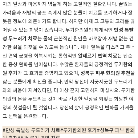
자의 일상과 마음까지 병들게 하는 고질적인 질환입니다. 끝없는
가려움과 재발의 공포 속에서 많은 분들이 치료를 포기하거나 잘
못된 정보에 의존하기도 합니다. 하지만 이제 그 고통의 고리를 끊
어낼 수 있는 희망이 있습니다. 두기한의원의 체계적인
만성 특발
성 두드러기 치료
는 몸의 근본적인 원인을 바로잡아 재발 없는 건
강한 삶을 되찾을 수 있도록 돕습니다. 체내 열독을 다스리고 무너
진 면역 균형을 회복시키는 통합적인
알레르기 면역 치료
는 단순
한 증상 완화를 넘어섭니다. 수많은 환자들의 긍정적인
두기한의
원 후기
가 그 효과를 증명하고 있으며,
성북구 피부 한의원 추천
을
찾는 분들에게 확신을 줍니다. 만약 당신이 지긋지긋한 두드러기
와의 싸움에 지쳐있다면, 더 이상 혼자 고민하지 마십시오. 두기한
의원의 문을 두드리는 것이 바로 건강한 일상을 되찾는 희망찬 여
정의 첫걸음이 될 것입니다. 당신의 삶에 긍정적인 변화를 가져올
그 선택을 응원합니다.
#
만성 특발성 두드러기 치료
#
두기한의원 후기
#
성북구 피부 한의
원 추천
#
알레르기 면역 치료