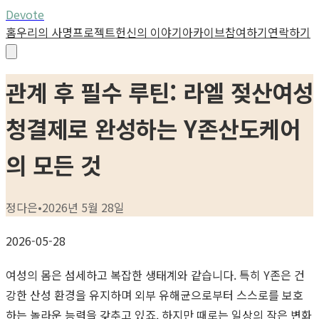
Devote
홈
우리의 사명
프로젝트
헌신의 이야기
아카이브
참여하기
연락하기
관계 후 필수 루틴: 라엘 젖산여성
청결제로 완성하는 Y존산도케어
의 모든 것
정다은
•
2026년 5월 28일
2026-05-28
여성의 몸은 섬세하고 복잡한 생태계와 같습니다. 특히 Y존은 건
강한 산성 환경을 유지하며 외부 유해균으로부터 스스로를 보호
하는 놀라운 능력을 갖추고 있죠. 하지만 때로는 일상의 작은 변화