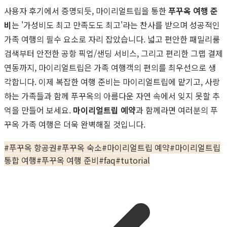
사용자 후기에서 증명되듯, 마이리얼트립을 통한
푸꾸옥 여행 준
비
는 '가성비도 최고 만족도도 최고'라는 찬사를 받으며 성공적인
가족 여행의 필수 요소로 자리 잡았습니다. 넓고 편안한 패밀리룸
검색부터 안전한 공항 픽업/샌딩 서비스, 그리고 편리한 그랩 결제
연동까지, 마이리얼트립은 가족 여행객의 편의를 최우선으로 생
각합니다. 이제 복잡한 여행 준비는 마이리얼트립에 맡기고, 사랑
하는 가족들과 함께 푸꾸옥의 아름다운 자연 속에서 잊지 못할 추
억을 만들어 보세요.
마이리얼트립 예약
과 함께라면 여러분의 푸
꾸옥 가족 여행은 더욱 완벽해질 것입니다.
#
푸꾸옥 항공권
#
푸꾸옥 숙소
#
마이리얼트립 예약
#
마이리얼트립
통합 여행
#
푸꾸옥 여행 준비
#
faq
#
tutorial