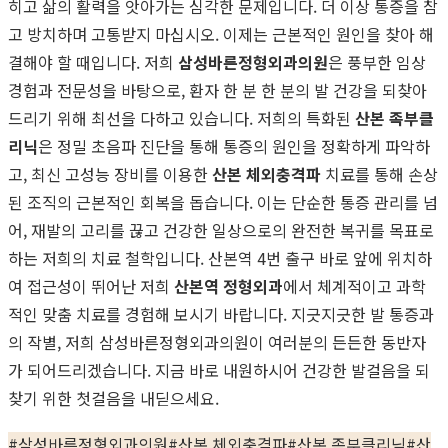
히고 삶의 활력을 앗아가는 심각한 문제입니다. 더 이상 통증을 참
고 방치하며 고통받지 마십시오. 이제는 근본적인 원인을 찾아 해
결해야 할 때입니다. 저희
삼성바른정형외과의원
은 풍부한 임상
경험과 전문성을 바탕으로, 환자 한 분 한 분의 발 건강을 되찾아
드리기 위해 최선을 다하고 있습니다. 저희의 특화된
산본 족부클
리닉
은 정밀 초음파 진단을 통해 통증의 원인을 정확하게 파악하
고, 최신 고성능 장비를 이용한
산본 체외충격파
치료를 통해 손상
된 조직의 근본적인 회복을 돕습니다. 이는 단순한 통증 관리를 넘
어, 재발의 고리를 끊고 건강한 일상으로의 완전한 복귀를 목표로
하는 저희의 치료 철학입니다. 산본역 4번 출구 바로 앞에 위치하
여 접근성이 뛰어난 저희
산본역 정형외과
에서 체계적이고 과학
적인 맞춤 치료를 경험해 보시기 바랍니다. 지긋지긋한 발 통증과
의 작별, 저희 삼성바른정형외과의원이 여러분의 든든한 동반자
가 되어드리겠습니다. 지금 바로 내원하시어 건강한 발걸음을 되
찾기 위한 첫걸음을 내딛으세요.
#
삼성바른정형외과의원
#
산본 체외충격파
#
산본 족부클리닉
#
산