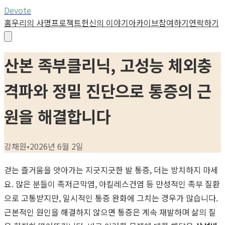
Devote
홈
우리의 사명
프로젝트
헌신의 이야기
아카이브
참여하기
연락하기
산본 족부클리닉, 고성능 체외충
격파와 정밀 진단으로 통증의 근
원을 해결합니다
강채원
•
2026년 6월 2일
걷는 즐거움을 앗아가는 지긋지긋한 발 통증, 더는 방치하지 마세
요. 많은 분들이 족저근막염, 아킬레스건염 등 만성적인 족부 질환
으로 고통받지만, 일시적인 통증 완화에 그치는 경우가 많습니다.
근본적인 원인을 해결하지 않으면 통증은 계속 재발하며 삶의 질