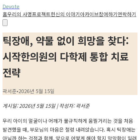
Devote
홈
우리의 사명
프로젝트
헌신의 이야기
아카이브
참여하기
연락하기
틱장애, 약물 없이 희망을 찾다:
시작한의원의 다학제 통합 치료
전략
곽서준
•
2026년 5월 15일
게시일: 2026년 5월 15일 | 작성자: 곽서준
우리 아이의 얼굴이나 어깨가 불규칙하게 움찔거리는 것을 처음
발견했을 때, 부모님의 마음은 철렁 내려앉습니다. 혹시 틱장애는
아닐까 하는 걱정과 함께, 앞으로 어떻게 해야 할지 막막함이 밀려